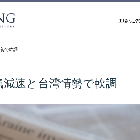
工場のご
情勢で軟調
気減速と台湾情勢で軟調