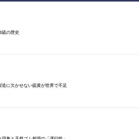
加硫の歴史
製造に欠かせない硫黄が世界で不足
ョ現象と天然ゴム相場の「遅行性」